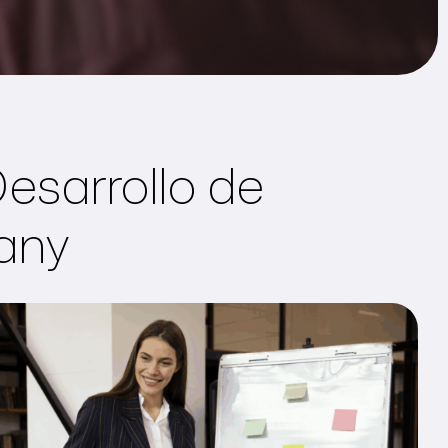
esarrollo de
any