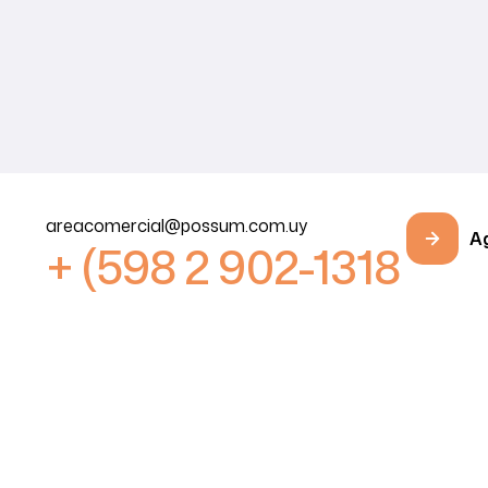
areacomercial@possum.com.uy
Ag
+ (598 2 902-1318